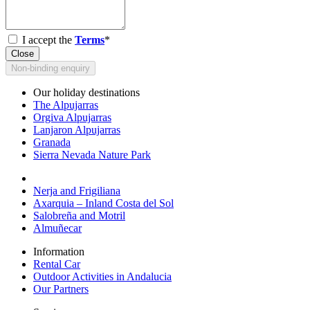
I accept the
Terms
*
Close
Non-binding enquiry
Our holiday destinations
The Alpujarras
Orgiva Alpujarras
Lanjaron Alpujarras
Granada
Sierra Nevada Nature Park
Nerja and Frigiliana
Axarquia – Inland Costa del Sol
Salobreña and Motril
Almuñecar
Information
Rental Car
Outdoor Activities in Andalucia
Our Partners