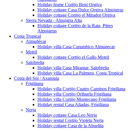
Holiday home Cortijo Beni Orgiva
Holiday cottage Casa Dulce Orgiva Alpujarras
Holiday cottage Cortijo el Mirador Orgiva
Sierra Nevada - Alpujarra Alta
Holiday cottage Cortijo de la Rata, Pitres
Alpujarras
Costa Tropical
Almuñécar
Holiday villa Casa Curumbico Almunecar
Motril
Holiday cottage Cortijo el Gallo Motril
Salobreña
Holiday villa Casa Miramar, Salobreña
Holiday villa Casa La Palmera, Costa Tropical
Costa del Sol / Axarquia
Frigiliana
Holiday villa Cortijo Cuatro Caminos Frigiliana
Holiday villa Cortijo Orihuela Frigiliana
Holiday villa Cortijo Montecano Frigiliana
Holiday rental Casa Aliadas, Frigiliana
Nerja
Holiday cottage Casa Leo Nerja
Holiday rental Cortijo Violeta Nerja
Holiday cottage Casa de la Abuelita