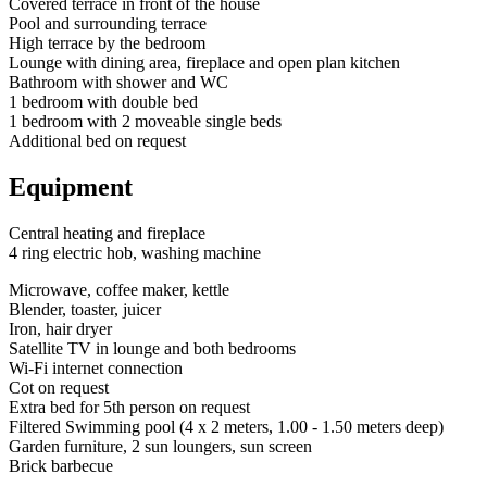
Covered terrace in front of the house
Pool and surrounding terrace
High terrace by the bedroom
Lounge with dining area, fireplace and open plan kitchen
Bathroom with shower and WC
1 bedroom with double bed
1 bedroom with 2 moveable single beds
Additional bed on request
Equipment
Central heating and fireplace
4 ring electric hob, washing machine
Microwave, coffee maker, kettle
Blender, toaster, juicer
Iron, hair dryer
Satellite TV in lounge and both bedrooms
Wi-Fi internet connection
Cot on request
Extra bed for 5th person on request
Filtered Swimming pool (4 x 2 meters, 1.00 - 1.50 meters deep)
Garden furniture, 2 sun loungers, sun screen
Brick barbecue