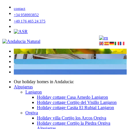
contact
+34 958993852
+49 176 465 24 375
Our holiday homes in Andalucia:
Alpujarras
Lanjaron
Holiday cottage Casa Arnedo Lanjaron
Holiday cottage Cortijo del Visillo Lanjaron
Holiday cottage Casita El Rubial Lanjaron
Orgiva
Holiday villa Cortijo los Arcos Orgiva
Holiday cottage Cortijo la Piedra Orgiva
Alpujarras