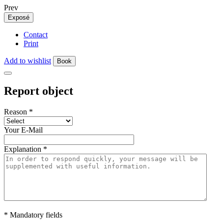
Prev
Exposé
Contact
Print
Add to wishlist
Book
Report object
Reason
*
Your E-Mail
Explanation
*
* Mandatory fields