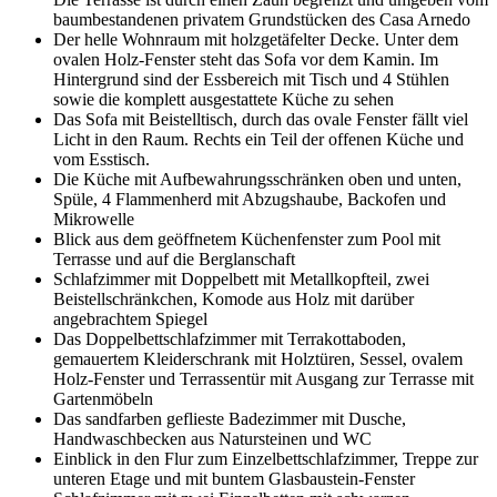
baumbestandenen privatem Grundstücken des Casa Arnedo
Der helle Wohnraum mit holzgetäfelter Decke. Unter dem
ovalen Holz-Fenster steht das Sofa vor dem Kamin. Im
Hintergrund sind der Essbereich mit Tisch und 4 Stühlen
sowie die komplett ausgestattete Küche zu sehen
Das Sofa mit Beistelltisch, durch das ovale Fenster fällt viel
Licht in den Raum. Rechts ein Teil der offenen Küche und
vom Esstisch.
Die Küche mit Aufbewahrungsschränken oben und unten,
Spüle, 4 Flammenherd mit Abzugshaube, Backofen und
Mikrowelle
Blick aus dem geöffnetem Küchenfenster zum Pool mit
Terrasse und auf die Berglanschaft
Schlafzimmer mit Doppelbett mit Metallkopfteil, zwei
Beistellschränkchen, Komode aus Holz mit darüber
angebrachtem Spiegel
Das Doppelbettschlafzimmer mit Terrakottaboden,
gemauertem Kleiderschrank mit Holztüren, Sessel, ovalem
Holz-Fenster und Terrassentür mit Ausgang zur Terrasse mit
Gartenmöbeln
Das sandfarben geflieste Badezimmer mit Dusche,
Handwaschbecken aus Natursteinen und WC
Einblick in den Flur zum Einzelbettschlafzimmer, Treppe zur
unteren Etage und mit buntem Glasbaustein-Fenster