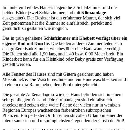
Im hinteren Teil des Hauses liegen die 3 Schlafzimmer und die
beiden Bäder (zwei Schlafzimmer sind mit
Klimaanlage
ausgestattet). Der Besitzer ist ein erfahrener Maurer, der sich viel
Zeit genommen hat die Zimmer so einfallsreich, perfekt und
gemütlich zu gestalten wie möglich.
Das in grün gehaltene
Schlafzimmer mit Ehebett verfügt über ein
eigenes Bad mit Dusche
. Die beiden anderen Zimmer teilen sich
das größere Badezimmer, welches über eine Badewanne verfügt.
Die Betten sind alle 1,90 lang und 1,40 bzw. 0,90 Meter breit. Ein
Kinderbett kann für ein Kleinkind oder Baby gratis zur Verfügung
gestellt werden.
Alle Fenster des Hauses sind mit Gittern gesichert und haben
Moskitonetze. Die Waschmaschine und ein Handwaschbecken sind
in einem extra Raum neben dem Pool untergebracht.
Die gesamte Außenanlage sowie das Haus befinden sich in einem
sehr gepflegten Zustand. Die Grünanlagen sind einfallsreich
angelegt und zeigen eine weite Palette der vielen nur in wenigen
Regionen Europas wachsenden farbenfrohen subtropischen
Pflanzen. Ein perfekter Ort für einen stilvollen Urlaub in einer der
interessantesten und ursprünglichsten Gegenden der Costa del Sol!!