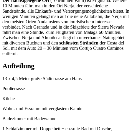
Der nächstgelegene Ort
(10 Minuten Fahrt) ist Frigiliana. Weitere
10 Minuten fährt man in den Ort Nerja, der verschiedene
Sandstrände, alle Einkaufs- und Versorgungsmöglichkeiten bietet. In
wenigen Minuten gelangt man auf die neue Autobahn, die Nerja mit
den meisten Orten Andalusiens von touristischem Interesse
verbindet. Nach Granada und in die Skigebiete der Sierra Nevada
fährt man eine Stunde. Zum Flughafen von Malaga 60 Minuten.
Zwischen Nerja und Almuñecar liegt ein unverbautes Naturgebiet
mit diversen Buchten und den
schönsten Stränden
der Costa del
Sol, mit dem Auto 20 – 30 Minuten vom Cortijo Cuatro Caminos
entfernt.
Aufteilung
13 x 4,5 Meter große Südterrasse am Haus
Poolterrasse
Küche
Wohn- und Essraum mit verglastem Kamin
Badezimmer mit Badewanne
1 Schlafzimmer mit Doppelbett + en-suite Bad mit Dusche,