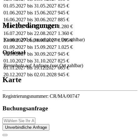
01.05.2027 bis 31.05.2027
825 €
01.06.2027 bis 15.06.2027
945 €
16.06.2027 bis 30.06.2027
885 €
Mietbedingungen
01.07.2027 bis 15.07.2027
1.280 €
16.07.2027 bis 22.08.2027
1.360 €
Kaution
200 € pauschal (vor Ort zahlbar)
23.08.2027 bis 31.08.2027
1.195 €
01.09.2027 bis 15.09.2027
1.025 €
Optional
16.09.2027 bis 30.09.2027
945 €
01.10.2027 bis 31.10.2027
825 €
Brennholz
auf Anfrage (vor Ort zahlbar)
01.11.2027 bis 19.12.2027
665 €
20.12.2027 bis 02.01.2028
945 €
Karte
Registrierungsnummer:
CR/MA/00747
Buchungsanfrage
Unverbindliche Anfrage