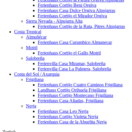
Ferienhaus Cortijo Beni Orgiva
Ferienhaus Casa Dulce Orgiva Alpujarras
Ferienhaus Cortijo el Mirador Orgiva
Sierra Nevada - Alpujarra Alta
Ferienhaus Cortijo de la Rata, Pitres Alpujarras
Costa Tropical
Almuñécar
Ferienhaus Casa Curumbico Almunecar
Motril
Ferienhaus Cortijo el Gallo Motril
Salobreña
Ferienvilla Casa Miramar, Salobreña
Ferienvilla Casa La Palmera, Salobreña
Costa del Sol / Axarquia
Frigiliana
Ferienhaus Cortijo Cuatro Caminos Frigiliana
Landhaus Cortijo Orihuela Frigiliana
Ferienhaus Cortijo Montecano Frigiliana
Ferienhaus Casa Aliadas, Frigiliana
Nerja
Ferienhaus Casa Leo Nerja
Ferienhaus Cortijo Violeta Nerja
Ferienhaus Casa de la Abuelita Nerja
Zurück