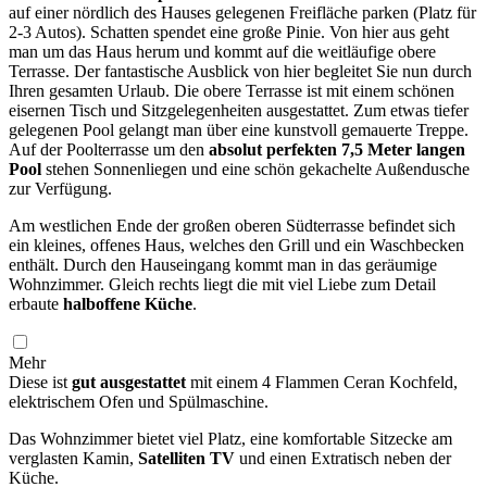
auf einer nördlich des Hauses gelegenen Freifläche parken (Platz für
2-3 Autos). Schatten spendet eine große Pinie. Von hier aus geht
man um das Haus herum und kommt auf die weitläufige obere
Terrasse. Der fantastische Ausblick von hier begleitet Sie nun durch
Ihren gesamten Urlaub. Die obere Terrasse ist mit einem schönen
eisernen Tisch und Sitzgelegenheiten ausgestattet. Zum etwas tiefer
gelegenen Pool gelangt man über eine kunstvoll gemauerte Treppe.
Auf der Poolterrasse um den
absolut perfekten 7,5 Meter langen
Pool
stehen Sonnenliegen und eine schön gekachelte Außendusche
zur Verfügung.
Am westlichen Ende der großen oberen Südterrasse befindet sich
ein kleines, offenes Haus, welches den Grill und ein Waschbecken
enthält. Durch den Hauseingang kommt man in das geräumige
Wohnzimmer. Gleich rechts liegt die mit viel Liebe zum Detail
erbaute
halboffene Küche
.
Mehr
Diese ist
gut ausgestattet
mit einem 4 Flammen Ceran Kochfeld,
elektrischem Ofen und Spülmaschine.
Das Wohnzimmer bietet viel Platz, eine komfortable Sitzecke am
verglasten Kamin,
Satelliten TV
und einen Extratisch neben der
Küche.