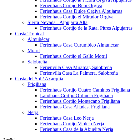
Ferienhaus Cortijo Beni Orgiva
Ferienhaus Casa Dulce Orgiva Alpujarras
Ferienhaus Cortijo el Mirador Orgiva
Sierra Nevada - Alpujarra Alta
Ferienhaus Cortijo de la Rata, Pitres Alpujarras
Costa Tropical
Almuñécar
Ferienhaus Casa Curumbico Almunecar
Motril
Ferienhaus Cortijo el Gallo Motril
Salobreña
Ferienvilla Casa Miramar, Salobreña
Ferienvilla Casa La Palmera, Salobreña
Costa del Sol / Axarquia
Frigiliana
Ferienhaus Cortijo Cuatro Caminos Frigiliana
Landhaus Cortijo Orihuela Frigiliana
Ferienhaus Cortijo Montecano Frigiliana
Ferienhaus Casa Aliadas, Frigiliana
Nerja
Ferienhaus Casa Leo Nerja
Ferienhaus Cortijo Violeta Nerja
Ferienhaus Casa de la Abuelita Nerja
Zurück