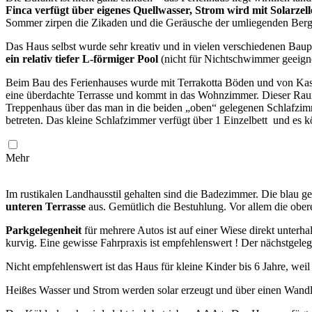
Finca verfügt über eigenes Quellwasser, Strom wird mit Solarzell
Sommer zirpen die Zikaden und die Geräusche der umliegenden Bergd
Das Haus selbst wurde sehr kreativ und in vielen verschiedenen Baup
ein relativ tiefer L-förmiger Pool
(nicht für Nichtschwimmer geeign
Beim Bau des Ferienhauses wurde mit Terrakotta Böden und von Kastani
eine überdachte Terrasse und kommt in das Wohnzimmer. Dieser Raum
Treppenhaus über das man in die beiden „oben“ gelegenen Schlafzi
betreten. Das kleine Schlafzimmer verfügt über 1 Einzelbett und es k
Mehr
Im rustikalen Landhausstil gehalten sind die Badezimmer. Die blau ge
unteren Terrasse
aus. Gemütlich die Bestuhlung. Vor allem die ober
Parkgelegenheit
für mehrere Autos ist auf einer Wiese direkt unterha
kurvig. Eine gewisse Fahrpraxis ist empfehlenswert ! Der nächstgeleg
Nicht empfehlenswert ist das Haus für kleine Kinder bis 6 Jahre, weil 
Heißes Wasser und Strom werden solar erzeugt und über einen Wand