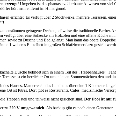
en erzeugt
! Umgeben ist das phantasievoll erbaute Anwesen von viel
örfer hört man entfernt im Hintergrund.
hasen errichtet. Es verfügt über 2 Stockwerke, mehrere Terrassen, ein
et).
enstämmen getragene Decken, teilweise die traditionelle Berber-Archit
 verfügt über eine Sofaecke am Holzofen und eine offene Küche mit E
mmer, sowie zu Dusche und Bad gelangt. Man kann das obere Doppelbe
önnte 1 weiteres Einzelbett im großen Schlafzimmer dazu gestellt werd
kachelte Dusche befindet sich in einem Teil des „Treppenhauses“. Fanta
e Terrasse ist ein herrlicher Ort um in lauen Sommernächten den andal
lb des Hauses. Man erreicht das Landhaus über eine 1 Kilometer lange P
ene Ort ist Pitres. Dort gibt es Restaurants, Cafes, medizinische Vers
die Treppen steil und teilweise nicht gesichert sind.
Der Pool ist nur 
ler zu
220 V umgewandelt
. Als backup gibt es noch einen Generator.