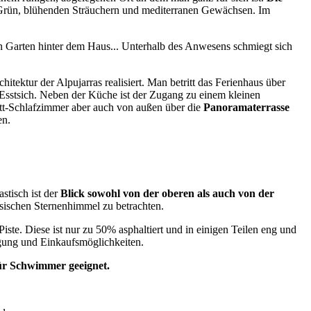
 Grün, blühenden Sträuchern und mediterranen Gewächsen. Im
en Garten hinter dem Haus... Unterhalb des Anwesens schmiegt sich
ektur der Alpujarras realisiert. Man betritt das Ferienhaus über
sstsich. Neben der Küche ist der Zugang zu einem kleinen
tt-Schlafzimmer aber auch von außen über die
Panoramaterrasse
en.
stisch ist der
Blick sowohl von der oberen als auch von der
usischen Sternenhimmel zu betrachten.
iste. Diese ist nur zu 50% asphaltiert und in einigen Teilen eng und
orgung und Einkaufsmöglichkeiten.
für Schwimmer geeignet.