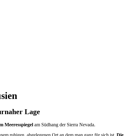
usien
turnaher Lage
em Meeresspiegel
am Südhang der Sierra Nevada.
 einem ruhigen, abgelegenen Ort an dem man ganz für sich ist.
Die