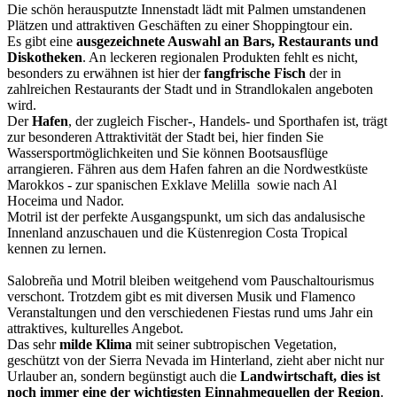
Die schön herausputzte Innenstadt lädt mit Palmen umstandenen
Plätzen und attraktiven Geschäften zu einer Shoppingtour ein.
Es gibt eine
ausgezeichnete Auswahl an Bars, Restaurants und
Diskotheken
. An leckeren regionalen Produkten fehlt es nicht,
besonders zu erwähnen ist hier der
fangfrische Fisch
der in
zahlreichen Restaurants der Stadt und in Strandlokalen angeboten
wird.
Der
Hafen
, der zugleich Fischer-, Handels- und Sporthafen ist, trägt
zur besonderen Attraktivität der Stadt bei, hier finden Sie
Wassersportmöglichkeiten und Sie können Bootsausflüge
arrangieren. Fähren aus dem Hafen fahren an die Nordwestküste
Marokkos - zur spanischen Exklave Melilla sowie nach Al
Hoceima und Nador.
Motril ist der perfekte Ausgangspunkt, um sich das andalusische
Innenland anzuschauen und die Küstenregion Costa Tropical
kennen zu lernen.
Salobreña und Motril bleiben weitgehend vom Pauschaltourismus
verschont. Trotzdem gibt es mit diversen Musik und Flamenco
Veranstaltungen und den verschiedenen Fiestas rund ums Jahr ein
attraktives, kulturelles Angebot.
Das sehr
milde Klima
mit seiner subtropischen Vegetation,
geschützt von der Sierra Nevada im Hinterland, zieht aber nicht nur
Urlauber an, sondern begünstigt auch die
Landwirtschaft, dies ist
noch immer eine der wichtigsten Einnahmequellen der Region
.