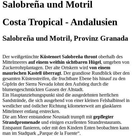
Salobreña und Motril
Costa Tropical - Andalusien
Salobreña und Motril, Provinz Granada
Der weißgetünchte
Küstenort Salobreña thront
oberhalb des
Mittelmeeres
auf einem weithin sichtbaren Hügel
, umgeben von
Zuckerrohrplantagen. Der alte Ortskern wird
von einem
maurischen Kastell überragt
. Der grandiose Rundblick über den
gesamten Küstenstreifen, die fruchtbare Ebene bis hinauf zu den
Gipfeln der Sierra Nevada lohnt den Aufstieg durch die
blumengeschmückten Gassen der Altstadt.
Ein Hauptanziehungspunkt sind die ausgedehnten herrlichen
Sandstrände, die sich ausgehend von einer kleinen Felshalbinsel in
westlicher und östlicher Richtung kilometerweit am glasklaren
Mittelmeer entlang erstrecken.
Die am Meer entstandene Neustadt trumpft mit
gepflegter
Strandpromenade
und einigen exzellenten Strandrestaurants.
Entspannt flanieren, oder mit den Kindern Enten beobachten kann
man im Stadtpark „Parque de la Fuente“.