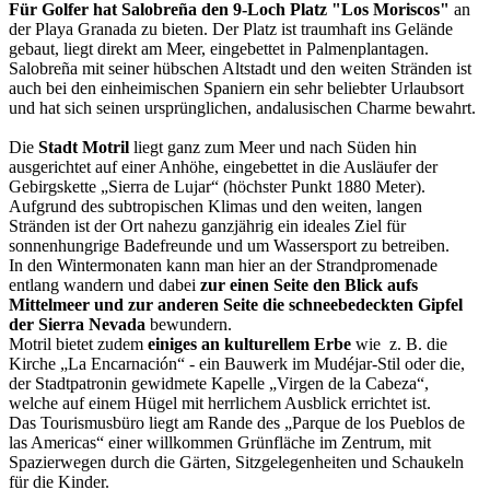
Für Golfer hat Salobreña den 9-Loch Platz "Los Moriscos"
an
der Playa Granada zu bieten. Der Platz ist traumhaft ins Gelände
gebaut, liegt direkt am Meer, eingebettet in Palmenplantagen.
Salobreña mit seiner hübschen Altstadt und den weiten Stränden ist
auch bei den einheimischen Spaniern ein sehr beliebter Urlaubsort
und hat sich seinen ursprünglichen, andalusischen Charme bewahrt.
Die
Stadt Motril
liegt ganz zum Meer und nach Süden hin
ausgerichtet auf einer Anhöhe, eingebettet in die Ausläufer der
Gebirgskette „Sierra de Lujar“ (höchster Punkt 1880 Meter).
Aufgrund des subtropischen Klimas und den weiten, langen
Stränden ist der Ort nahezu ganzjährig ein ideales Ziel für
sonnenhungrige Badefreunde und um Wassersport zu betreiben.
In den Wintermonaten kann man hier an der Strandpromenade
entlang wandern und dabei
zur einen Seite den Blick aufs
Mittelmeer und zur anderen Seite die schneebedeckten Gipfel
der Sierra Nevada
bewundern.
Motril bietet zudem
einiges an kulturellem Erbe
wie z. B. die
Kirche „La Encarnación“ - ein Bauwerk im Mudéjar-Stil oder die,
der Stadtpatronin gewidmete Kapelle „Virgen de la Cabeza“,
welche auf einem Hügel mit herrlichem Ausblick errichtet ist.
Das Tourismusbüro liegt am Rande des „Parque de los Pueblos de
las Americas“ einer willkommen Grünfläche im Zentrum, mit
Spazierwegen durch die Gärten, Sitzgelegenheiten und Schaukeln
für die Kinder.