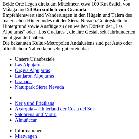
Beide Orte liegen direkt am Mittelmeer, etwa 100 Km östlich von
Málaga und
50 Km südlich von Granada
.
Empfehlenswert sind Wanderungen in den Hügeln und Tälern des
malerischen Hinterlandes mit der Sierra Nevada-Gebirgskette im
Hintergrund sowie Ausflüge zu den weißen Dörfern der „Las
Alpujarras“ oder „Los Guajares“, die ihre Gestalt seit Jahrhunderten
nicht geändert haben.
Die bekannten Kultur-Metropolen Andalusiens sind per Auto oder
öffentlichem Nahverkehr sehr gut erreichbar.
Unsere Urlaubsziele
Las Alpujarras
Orgiva Alpujarras
Lanjaron Alpujarras
Granada
Naturpark Sierra Nevada
Nerja und Frigiliana
Axarquia – Hinterland der Costa del Sol
Salobreña und Motril
Almuñecar
Informationen
Mietwagen