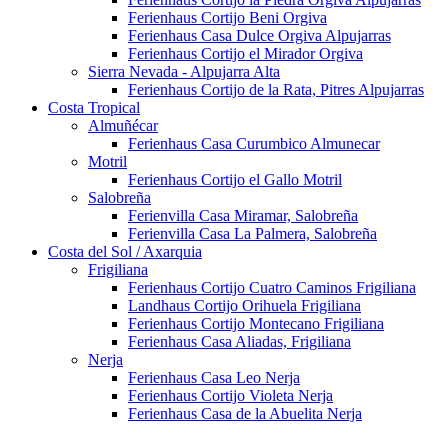
Ferienhaus Cortijo Beni Orgiva
Ferienhaus Casa Dulce Orgiva Alpujarras
Ferienhaus Cortijo el Mirador Orgiva
Sierra Nevada - Alpujarra Alta
Ferienhaus Cortijo de la Rata, Pitres Alpujarras
Costa Tropical
Almuñécar
Ferienhaus Casa Curumbico Almunecar
Motril
Ferienhaus Cortijo el Gallo Motril
Salobreña
Ferienvilla Casa Miramar, Salobreña
Ferienvilla Casa La Palmera, Salobreña
Costa del Sol / Axarquia
Frigiliana
Ferienhaus Cortijo Cuatro Caminos Frigiliana
Landhaus Cortijo Orihuela Frigiliana
Ferienhaus Cortijo Montecano Frigiliana
Ferienhaus Casa Aliadas, Frigiliana
Nerja
Ferienhaus Casa Leo Nerja
Ferienhaus Cortijo Violeta Nerja
Ferienhaus Casa de la Abuelita Nerja