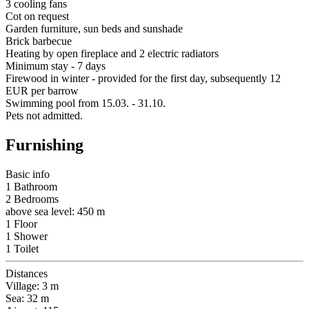
3 cooling fans
Cot on request
Garden furniture, sun beds and sunshade
Brick barbecue
Heating by open fireplace and 2 electric radiators
Minimum stay - 7 days
Firewood in winter - provided for the first day, subsequently 12
EUR per barrow
Swimming pool from 15.03. - 31.10.
Pets not admitted.
Furnishing
Basic info
1 Bathroom
2 Bedrooms
above sea level: 450 m
1 Floor
1 Shower
1 Toilet
Distances
Village: 3 m
Sea: 32 m