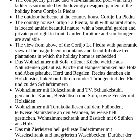
ladder is surrounded by the lovingly designed garden of the
holiday home Cortijo la Piedra
The outdoor barbecue at the country house Cortijo La Piedra
The country house Cortijo La Piedra, built with natural stone,
is located amidst beautiful nature, with a beautiful garden and
private pool right in front. Garden furniture and sun loungers
are available
The view from above of the Cortijo La Piedra with panoramic
view of the magnificent mountains and beautiful olive tree
plantations in which the holiday home is embedded
Das Wohnzimmer mit Sofa, offener Küche welche aus
Natursteinen gebaut ist. Küche mit Hängeschränken aus Holz
und Abzugshaube, Herd und Regalen. Rechts daneben ein
Holzfenster, linkerhand für ein runder Türbogen ind den Flur
und zu den Schlafzimmern
Wohnzimmer mit Holzschrank und TV, Schaukelstuhl,
gemauerter Kamin, Beistelltisch und Sofa, sowie Fenster mit
Holzläden
Wohnzimmer mit Terrakottafliesen auf dem Fußboden,
teilweise Natursteine an den Wänden, teilweise hell
gestrichen. Wohnzimmerschrank und Esstisch mit 6 Stühlen
aus Holz
Das mit Zierleisten hell geflieste Badezimmer mit
Waschschrank und integriertem Waschbecken. Darüber der