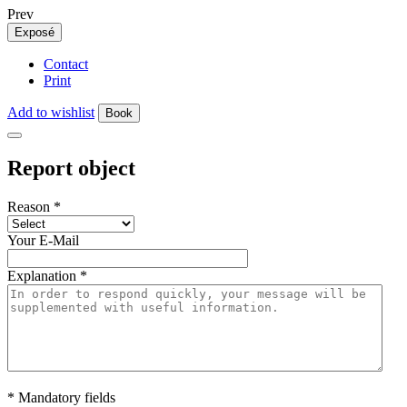
Prev
Exposé
Contact
Print
Add to wishlist
Book
Report object
Reason
*
Your E-Mail
Explanation
*
* Mandatory fields