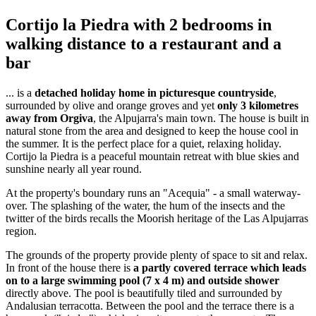
Cortijo la Piedra with 2 bedrooms in
walking distance to a restaurant and a
bar
... is a
detached holiday home in picturesque countryside
,
surrounded by olive and orange groves and yet
only 3 kilometres
away from Orgiva
, the Alpujarra's main town. The house is built in
natural stone from the area and designed to keep the house cool in
the summer. It is the perfect place for a quiet, relaxing holiday.
Cortijo la Piedra is a peaceful mountain retreat with blue skies and
sunshine nearly all year round.
At the property's boundary runs an "Acequia" - a small waterway-
over. The splashing of the water, the hum of the insects and the
twitter of the birds recalls the Moorish heritage of the Las Alpujarras
region.
The grounds of the property provide plenty of space to sit and relax.
In front of the house there is
a partly covered terrace which leads
on to a large swimming pool (7 x 4 m) and outside shower
directly above. The pool is beautifully tiled and surrounded by
Andalusian terracotta. Between the pool and the terrace there is a