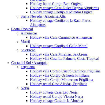
Holiday home Cortijo Beni Orgiva
Holiday cottage Casa Dulce Orgiva Alpujarras
Holiday cottage Cortijo el Mirador Orgiva
Sierra Nevada - Alpujarra Alta
Holiday cottage Cortijo de la Rata, Pitres
Alpujarras
Costa Tropical
Almuñécar
Holiday villa Casa Curumbico Almunecar
Motril
Holiday cottage Cortijo el Gallo Motril
Salobreña
Holiday villa Casa Miramar, Salobreña
Holiday villa Casa La Palmera, Costa Tropical
Costa del Sol / Axarquia
Frigiliana
Holiday villa Cortijo Cuatro Caminos Frigiliana
Holiday villa Cortijo Orihuela Frigiliana
Holiday villa Cortijo Montecano Frigiliana
Holiday rental Casa Aliadas, Frigiliana
Nerja
Holiday cottage Casa Leo Nerja
Holiday rental Cortijo Violeta Nerja
Holiday cottage Casa de la Abuelita