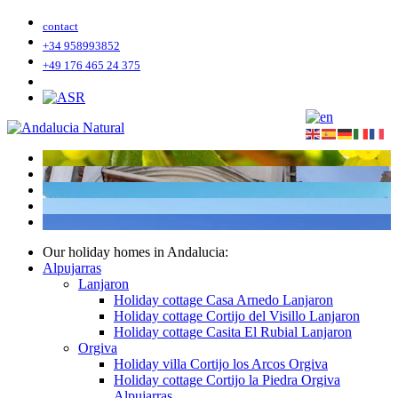
contact
+34 958993852
+49 176 465 24 375
Our holiday homes in Andalucia:
Alpujarras
Lanjaron
Holiday cottage Casa Arnedo Lanjaron
Holiday cottage Cortijo del Visillo Lanjaron
Holiday cottage Casita El Rubial Lanjaron
Orgiva
Holiday villa Cortijo los Arcos Orgiva
Holiday cottage Cortijo la Piedra Orgiva
Alpujarras