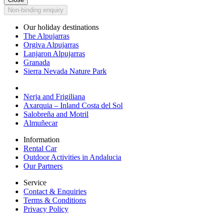
Non-binding enquiry
Our holiday destinations
The Alpujarras
Orgiva Alpujarras
Lanjaron Alpujarras
Granada
Sierra Nevada Nature Park
Nerja and Frigiliana
Axarquia – Inland Costa del Sol
Salobreña and Motril
Almuñecar
Information
Rental Car
Outdoor Activities in Andalucia
Our Partners
Service
Contact & Enquiries
Terms & Conditions
Privacy Policy