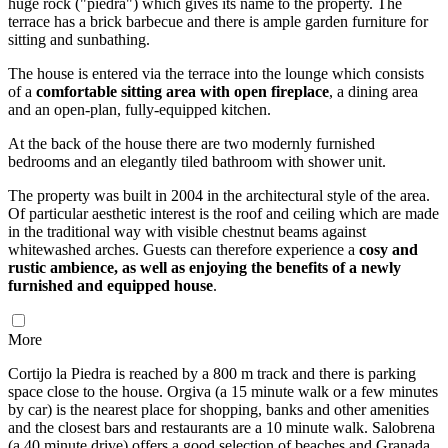
huge rock ("piedra") which gives its name to the property. The
terrace has a brick barbecue and there is ample garden furniture for
sitting and sunbathing.
The house is entered via the terrace into the lounge which consists
of a
comfortable sitting area with open fireplace
, a dining area
and an open-plan, fully-equipped kitchen.
At the back of the house there are two modernly furnished
bedrooms and an elegantly tiled bathroom with shower unit.
The property was built in 2004 in the architectural style of the area.
Of particular aesthetic interest is the roof and ceiling which are made
in the traditional way with visible chestnut beams against
whitewashed arches. Guests can therefore experience a
cosy and
rustic ambience, as well as enjoying the benefits of a newly
furnished and equipped house
.
More
Cortijo la Piedra is reached by a 800 m track and there is parking
space close to the house. Orgiva (a 15 minute walk or a few minutes
by car) is the nearest place for shopping, banks and other amenities
and the closest bars and restaurants are a 10 minute walk. Salobrena
(a 40 minute drive) offers a good selection of beaches and Granada